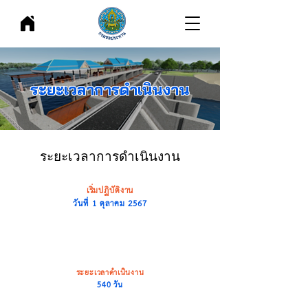
ระยะเวลาการดำเนินงาน
ระยะเวลาการดำเนินงาน
เริ่มปฏิบัติงาน
วันที่ 1 ตุลาคม 2567
ระยะเวลาดำเนินงาน
540 วัน